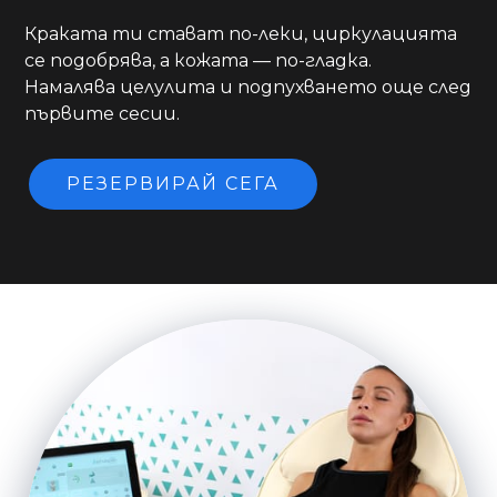
Краката ти стават по-леки, циркулацията
се подобрява, а кожата — по-гладка.
Намалява целулита и подпухването още след
първите сесии.
РЕЗЕРВИРАЙ СЕГА