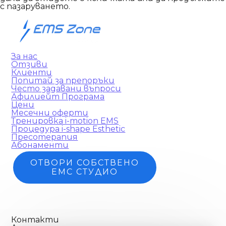
с пазаруването.
За нас
Отзиви
Клиенти
Попитай за препоръки
Често задавани въпроси
Афилиейт Програма
Цени
Месечни оферти
Тренировка i-motion EMS
Процедура i-shape Esthetic
Пресотерапия
Абонаменти
ОТВОРИ СОБСТВЕНО
ЕМС СТУДИО
СТАНИ АФИЛИЕЙТ
Контакти