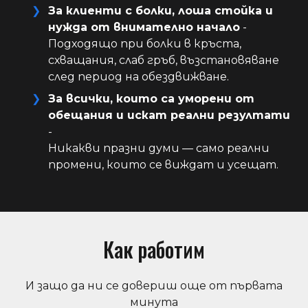
За клиенти с болки, лоша стойка и
нужда от внимателно начало
-
Подходящо при болки в кръста,
схващания, слаб гръб, възстановяване
след период на обездвижване.
За всички, които са уморени от
обещания и искат реални резултати
-
Никакви празни думи — само реални
промени, които се виждат и усещат.
Как работим
И защо да ни се довериш още от първата
минута