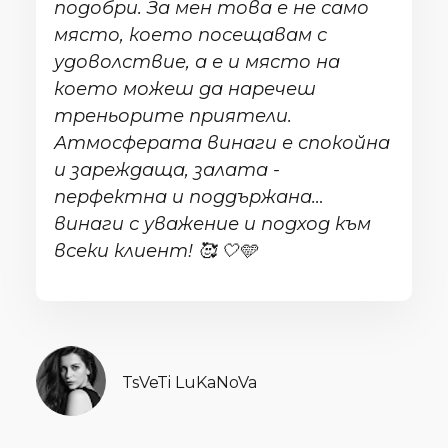
подобри. За мен това е не само
място, което посещавам с
удоволствие, а е и място на
което можеш да наречеш
треньорите приятели.
Атмосферата винаги е спокойна
и зареждаща, залата -
перфектна и поддържана…
винаги с уважение и подход към
всеки клиент! 🥰 🤍🩵
TsVeTi LuKaNoVa