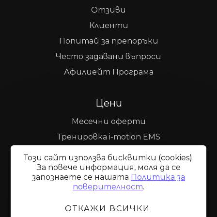
Отзиви
Клиенти
Попитай за препоръки
Често задавани въпроси
Афилиейт Програма
Цени
Месечни оферти
Тренировка i-motion EMS
Процедура i-shape Esthetic
Този сайт използва бисквитки (cookies).
За повече информация, моля да се
Пресотерапия
запознаете се нашaтa
Политика за
Абонаменти
поверителност
.
ОТКАЖИ ВСИЧКИ