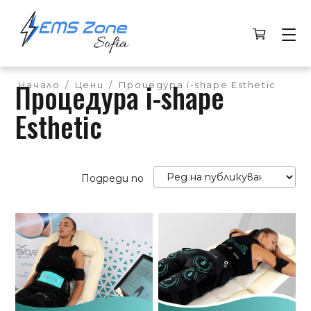
Процедура i-shape
Начало
/
Цени
/
Процедура i-shape Esthetic
Esthetic
Подреди по