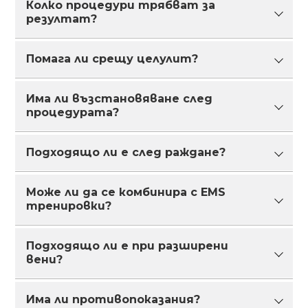
Колко процедури трябват за
30 минути. Настаняваш се удобно, обуваш
резултат?
ботушите и релаксираш.
Помага ли срещу целулит?
Първи ефект – още след 1 сесия (по-лека,
изгладена кожа и намалени отоци).
Максимален ефект – 1–2 пъти седмично за 4–
Има ли възстановяване след
Да. Намалява целулита, изглажда
6 седмици.
процедурата?
текстурата и подобрява лимфния поток.
Това е основната причина жените да го
избират.
Подходящо ли е след раждане?
Не. Ставаш и си продължаваш деня.
Може ли да се комбинира с EMS
Да, дори е препоръчително (след лекарско
тренировки?
разрешение). Намалява задържането на
течности и подпомага възстановяването.
Подходящо ли е при разширени
Да. Това е най-силната комбинация за
вени?
стягане, оформяне и възстановяване.
Има ли противопоказания?
Да, ако няма тромбоза. Намалява тежестта