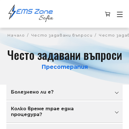
Начало
/
Често задавани въпроси
/
Често зада
Често задавани въпроси
Пресотерапия
Болезнено ли е?
Колко време трае една
Не. Усеща се като силен, ритмичен масаж.
процедура?
Няма дискомфорт.