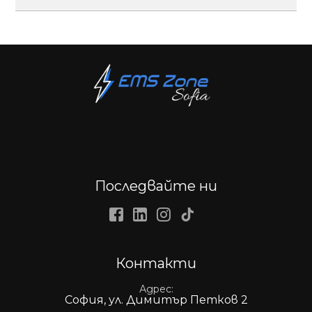
и подпухването в краката.
Да, може да видиш тук -
Противопоказания
за Пресотерапия
Последвайте ни
Facebook
LinkedIn
Instagram
Tiktok
Контакти
Адрес
София, ул. Димитър Петков 2